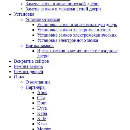
Замена замка в металлической двери
Замена замков в межкомнатной двери
Установка
Установка замков
Установка замка в межкомнатную дверь
Установка замков электромагнитных
Установка замков электромеханических
Установка электронного замка
Врезка замков
Врезка замков в металлические входные
двери
Вскрытие сейфов
Ремонт замков
Ремонт дверей
О нас
О компании
Партнёры
Abus
Cisa
Dom
Evva
Kaba
Kale
Keso
Mottura