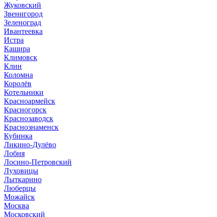
Жуковский
Звенигород
Зеленоград
Ивантеевка
Истра
Кашира
Климовск
Клин
Коломна
Королёв
Котельники
Красноармейск
Красногорск
Краснозаводск
Краснознаменск
Кубинка
Ликино-Дулёво
Лобня
Лосино-Петровский
Луховицы
Лыткарино
Люберцы
Можайск
Москва
Московский