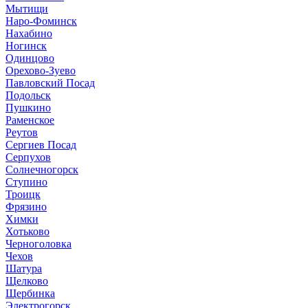
Мытищи
Наро-Фоминск
Нахабино
Ногинск
Одинцово
Орехово-Зуево
Павловский Посад
Подольск
Пушкино
Раменское
Реутов
Сергиев Посад
Серпухов
Солнечногорск
Ступино
Троицк
Фрязино
Химки
Хотьково
Черноголовка
Чехов
Шатура
Щелково
Щербинка
Электрогорск