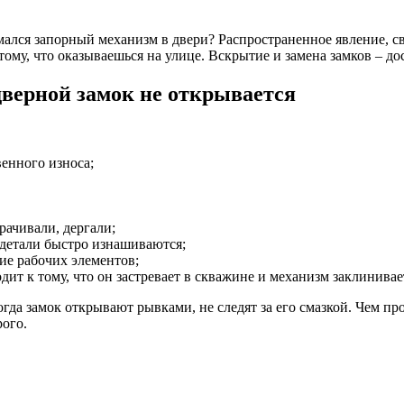
мался запорный механизм в двери? Распространенное явление, связ
ому, что оказываешься на улице. Вскрытие и замена замков – до
верной замок не открывается
венного износа;
рачивали, дергали;
 детали быстро изнашиваются;
ие рабочих элементов;
т к тому, что он застревает в скважине и механизм заклинивае
да замок открывают рывками, не следят за его смазкой. Чем про
рого.