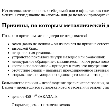
Нет возможности попасть к себе домой или в офис, так как сло
менять. Откладывание на «потом» или до поломки приводит к т
Причины, по которым металлический д
По каким причинам засов в двери не открывается?
замок давно не меняли – он износился по причине естест
заводской брак;
неправильная установка;
устройство покрылось внутри наледью или ржавчиной;
неаккуратное обращение с механизмом – ключ резко пово
частое использование – приводит к тому, что внутренние
отсутствие смазки – вызывает преждевременное стачиван
открывание с помощью неподходящего ключа – это приводи
Большинство причин – несоблюдение правил использования, ког
Выход – производится установка нового засова или ремонт ста
руб.
цена от
450
ЗАКАЗАТЬ
Открытие, ремонт и замена замков