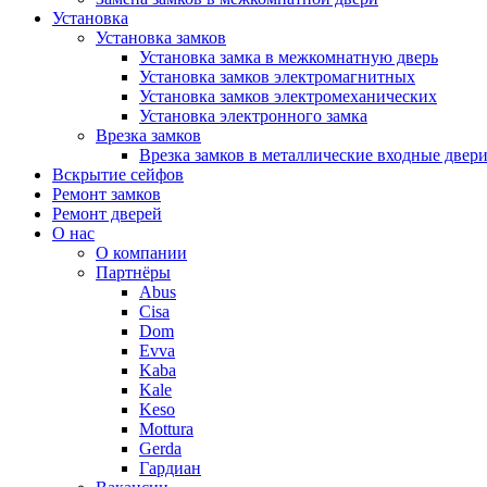
Установка
Установка замков
Установка замка в межкомнатную дверь
Установка замков электромагнитных
Установка замков электромеханических
Установка электронного замка
Врезка замков
Врезка замков в металлические входные двер
Вскрытие сейфов
Ремонт замков
Ремонт дверей
О нас
О компании
Партнёры
Abus
Cisa
Dom
Evva
Kaba
Kale
Keso
Mottura
Gerda
Гардиан