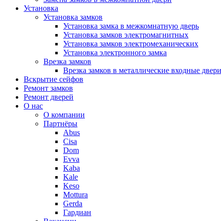
Установка
Установка замков
Установка замка в межкомнатную дверь
Установка замков электромагнитных
Установка замков электромеханических
Установка электронного замка
Врезка замков
Врезка замков в металлические входные двер
Вскрытие сейфов
Ремонт замков
Ремонт дверей
О нас
О компании
Партнёры
Abus
Cisa
Dom
Evva
Kaba
Kale
Keso
Mottura
Gerda
Гардиан